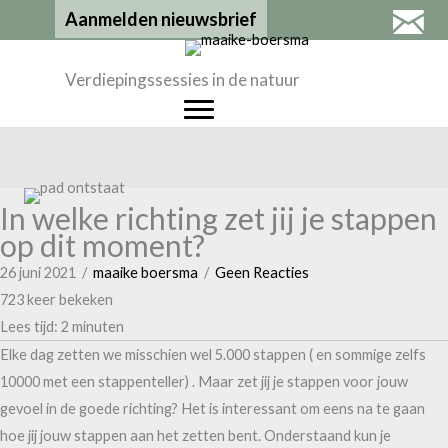
Ga
Aanmelden nieuwsbrief
naar
de
Verdiepingssessies in de natuur
inhoud
In welke richting zet jij je stappen
op dit moment?
26 juni 2021
/
maaike boersma
/
Geen Reacties
723 keer bekeken
Lees tijd:
2
minuten
Elke dag zetten we misschien wel 5.000 stappen ( en sommige zelfs
10000 met een stappenteller) . Maar zet jij je stappen voor jouw
gevoel in de goede richting? Het is interessant om eens na te gaan
hoe jij jouw stappen aan het zetten bent. Onderstaand kun je