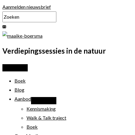
Ga
Aanmelden nieuwsbrief
naar
de
inhoud
Verdiepingssessies in de natuur
Boek
Blog
Aanbod
Kennismaking
Walk & Talk traject
Boek