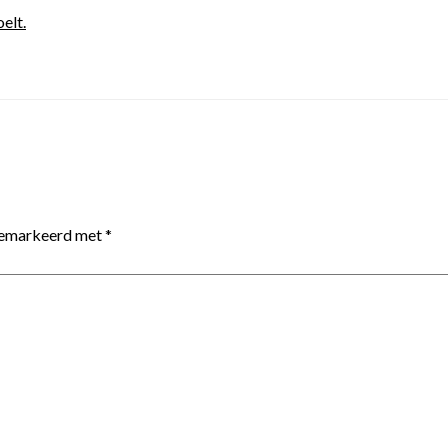
elt.
 gemarkeerd met
*