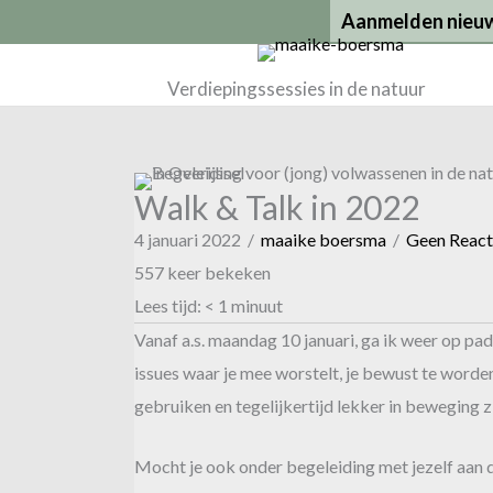
Ga
Aanmelden nieuw
naar
de
Verdiepingssessies in de natuur
inhoud
Walk & Talk in 2022
4 januari 2022
/
maaike boersma
/
Geen React
557 keer bekeken
Lees tijd:
< 1
minuut
Vanaf a.s. maandag 10 januari, ga ik weer op pa
issues waar je mee worstelt, je bewust te worden v
gebruiken en tegelijkertijd lekker in beweging z
Mocht je ook onder begeleiding met jezelf aan 