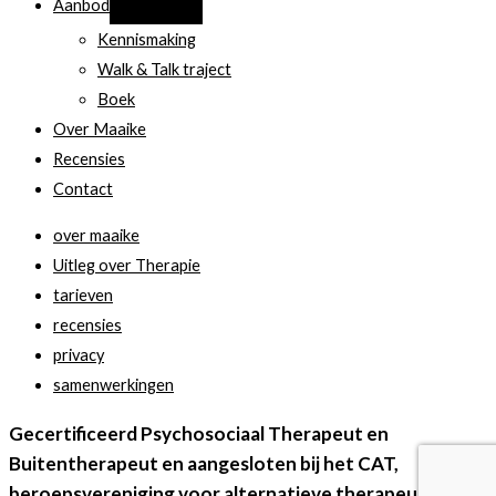
Aanbod
Kennismaking
Walk & Talk traject
Boek
Over Maaike
Recensies
Contact
over maaike
Uitleg over Therapie
tarieven
recensies
privacy
samenwerkingen
Gecertificeerd Psychosociaal Therapeut en
Buitentherapeut en aangesloten bij het CAT,
beroepsvereniging voor alternatieve therapeuten