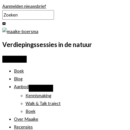
Ga
Aanmelden nieuwsbrief
naar
de
inhoud
Verdiepingssessies in de natuur
Boek
Blog
Aanbod
Kennismaking
Walk & Talk traject
Boek
Over Maaike
Recensies