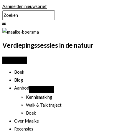
Ga
Aanmelden nieuwsbrief
naar
de
inhoud
Verdiepingssessies in de natuur
Boek
Blog
Aanbod
Kennismaking
Walk & Talk traject
Boek
Over Maaike
Recensies