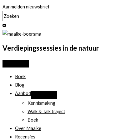
Ga
Aanmelden nieuwsbrief
naar
de
inhoud
Verdiepingssessies in de natuur
Boek
Blog
Aanbod
Kennismaking
Walk & Talk traject
Boek
Over Maaike
Recensies