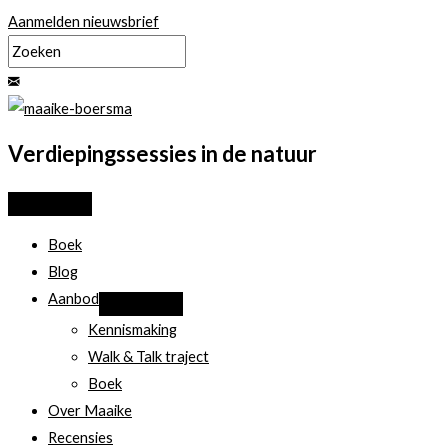
Ga
Aanmelden nieuwsbrief
naar
de
inhoud
Verdiepingssessies in de natuur
Boek
Blog
Aanbod
Kennismaking
Walk & Talk traject
Boek
Over Maaike
Recensies