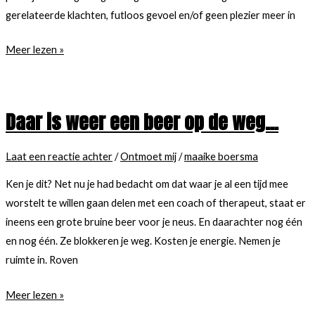
gerelateerde klachten, futloos gevoel en/of geen plezier meer in
‘Een
Meer lezen »
op
de
5
Daar is weer een beer op de weg…
zorgverleners
onder
Laat een reactie achter
/
Ontmoet mij
/
maaike boersma
de
35
Ken je dit? Net nu je had bedacht om dat waar je al een tijd mee
jaar
worstelt te willen gaan delen met een coach of therapeut, staat er
heeft
ineens een grote bruine beer voor je neus. En daarachter nog één
last
en nog één. Ze blokkeren je weg. Kosten je energie. Nemen je
van
ruimte in. Roven
burn-
Daar
Meer lezen »
out
is
verschijnselen.’