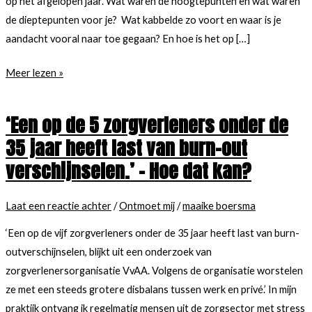
op het afgelopen jaar. Wat waren de hoogtepunten en wat waren
de dieptepunten voor je? Wat kabbelde zo voort en waar is je
aandacht vooral naar toe gegaan? En hoe is het op […]
Hoe
Meer lezen »
voorkom
je
‘Een op de 5 zorgverleners onder de
een
35 jaar heeft last van burn-out
burn-
verschijnselen.’ – Hoe dat kan?
out?
Laat een reactie achter
/
Ontmoet mij
/
maaike boersma
‘Een op de vijf zorgverleners onder de 35 jaar heeft last van burn-
outverschijnselen, blijkt uit een onderzoek van
zorgverlenersorganisatie VvAA. Volgens de organisatie worstelen
ze met een steeds grotere disbalans tussen werk en privé.’ In mijn
praktijk ontvang ik regelmatig mensen uit de zorgsector met stress