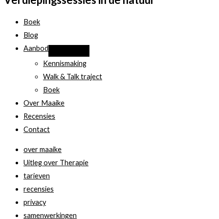
kiezen
als
Boek
mijn
Blog
therapeut,
Aanbod
Maaike?
Kennismaking
Walk & Talk traject
Boek
Over Maaike
Recensies
Contact
over maaike
Uitleg over Therapie
tarieven
recensies
privacy
samenwerkingen