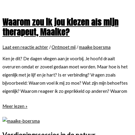
weer
–
een
Hoe
Waarom zou ik jou kiezen als mijn
beer
dat
therapeut, Maaike?
op
kan?
de
Laat een reactie achter
/
Ontmoet mij
/
maaike boersma
weg…
Ken je dit? De dagen vliegen aan je voorbij. Je hoofd draait
overuren omdat er zoveel gedaan moet worden. Maar hoe is het
eigenlijk met je lijf en je hart? Is er verbinding? Vragen zoals
bijvoorbeeld: Waarom voel ik mij zo moe? Wat zijn míjn behoeftes
eigenlijk? Waarom reageer ik zo geprikkeld op anderen? Waarom
Waarom
Meer lezen »
zou
ik
jou
Verdiepingssessies in de natuur