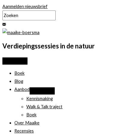
Ga
Aanmelden nieuwsbrief
naar
de
inhoud
Verdiepingssessies in de natuur
Boek
Blog
Aanbod
Kennismaking
Walk & Talk traject
Boek
Over Maaike
Recensies