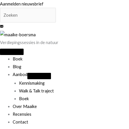
Ga
Aanmelden nieuwsbrief
naar
de
inhoud
Verdiepingssessies in de natuur
Boek
Blog
Aanbod
Kennismaking
Walk & Talk traject
Boek
Over Maaike
Recensies
Contact