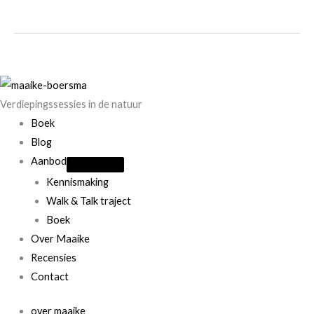
tips
om
je
smartphone
gebruik
Verdiepingssessies in de natuur
te
Boek
minderen
Blog
Aanbod
Kennismaking
Walk & Talk traject
Boek
Over Maaike
Recensies
Contact
over maaike