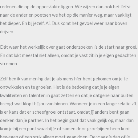
redenen die op de oppervlakte liggen. We wijzen dan ook het liefst
naar de ander en poetsen we het op die manier weg, maar vaak ligt
het dieper. En bij jezelf. Ai. Dus komt het gevoel weer naar boven
drijven.
Dát waar het werkelijk over gaat onderzoeken, is de start naar groei.
En dat lukt meestal niet alleen, omdat je vast zit in je eigen gedachten
stromen.
Zelf ben ik van mening dat je als mens hier bent gekomen om je te
ontwikkelen en te groeien. Het is de bedoeling dat je je eigen
kwaliteiten en talenten in gaat zetten en dat je datgene naar buiten
brengt wat klopt bij jou van binnen. Wanneer je in een lange relatie zit,
is er kans dat er scheefgroei ontstaat, omdat jij anders bent gaan
denken dan je partner. In het begin gaat dat vaak gelijk op, maar dan
kom je bij een punt waarbij je of samen door groeipijnen heen kunt
bewegen of een stuk alleen moet gaan doen. De vraag is dan of je