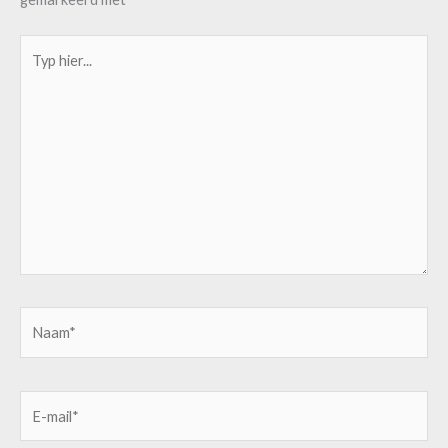
Typ
hier...
Naam*
E-
mail*