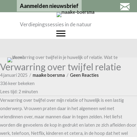
Ga
Aanmelden nieuwsbrief
naar
de
Verdiepingssessies in de natuur
inhoud
Verwarring over twijfel relatie
4 januari 2025
/
maaike boersma
/
Geen Reacties
336 keer bekeken
Lees tijd:
2
minuten
Verwarring over twijfel over mijn relatie of huwelijk is een lastig
onderwerp. Vrouwen praten daar in het algemeen wel met
vriendinnen over, maar mannen daar in tegen zelden. Het liefst
worden die gevoelens de kop in gedrukt en laten ze zich afleiden door
werk, telefoon, Netflix, kinderen et cetera, in de hoop dat het wel