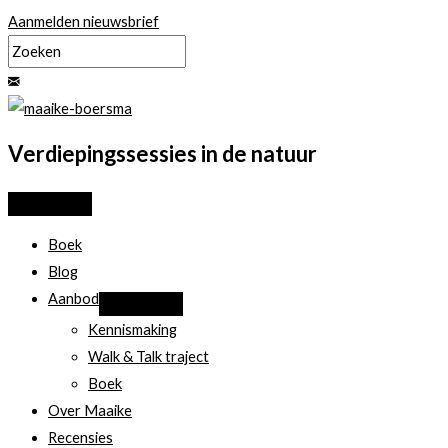
Ga
Aanmelden nieuwsbrief
naar
de
inhoud
Verdiepingssessies in de natuur
Boek
Blog
Aanbod
Kennismaking
Walk & Talk traject
Boek
Over Maaike
Recensies