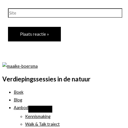
mail*
Site
Verdiepingssessies in de natuur
Boek
Blog
Aanbod
Kennismaking
Walk & Talk traject