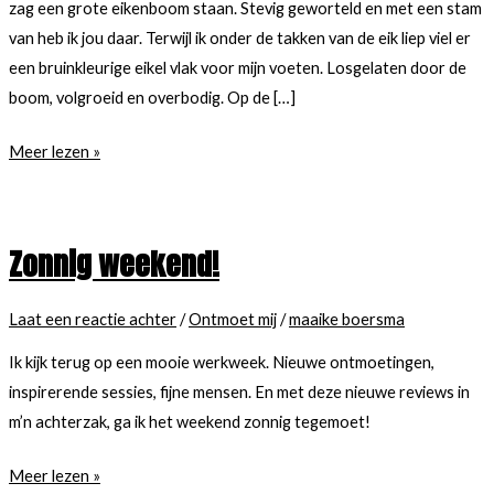
zag een grote eikenboom staan. Stevig geworteld en met een stam
van heb ik jou daar. Terwijl ik onder de takken van de eik liep viel er
een bruinkleurige eikel vlak voor mijn voeten. Losgelaten door de
boom, volgroeid en overbodig. Op de […]
Wat
Meer lezen »
een
eikel!
Hoe
Zonnig weekend!
ga
ik
Laat een reactie achter
/
Ontmoet mij
/
maaike boersma
daar
nou
Ik kijk terug op een mooie werkweek. Nieuwe ontmoetingen,
weer
inspirerende sessies, fijne mensen. En met deze nieuwe reviews in
mee
m’n achterzak, ga ik het weekend zonnig tegemoet!
om?
Zonnig
Meer lezen »