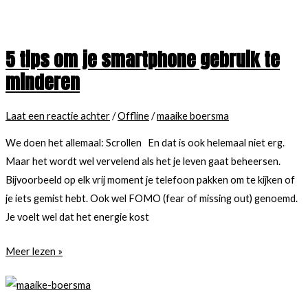
weekend!
5 tips om je smartphone gebruik te
minderen
Laat een reactie achter
/
Offline
/
maaike boersma
We doen het allemaal: Scrollen En dat is ook helemaal niet erg.
Maar het wordt wel vervelend als het je leven gaat beheersen.
Bijvoorbeeld op elk vrij moment je telefoon pakken om te kijken of
je iets gemist hebt. Ook wel FOMO (fear of missing out) genoemd.
Je voelt wel dat het energie kost
5
Meer lezen »
tips
om
je