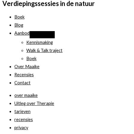
Verdiepingssessies in de natuur
smartphone
gebruik
Boek
te
Blog
minderen
Aanbod
Kennismaking
Walk & Talk traject
Boek
Over Maaike
Recensies
Contact
over maaike
Uitleg over Therapie
tarieven
recensies
privacy