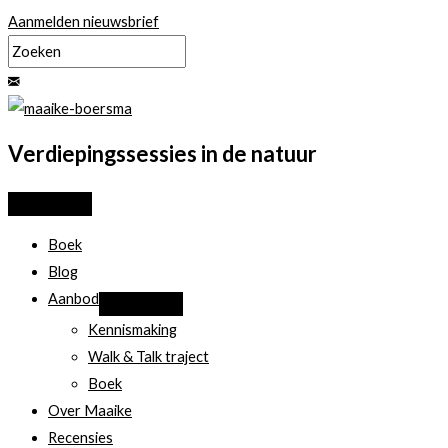
Ga
Aanmelden nieuwsbrief
naar
de
inhoud
Verdiepingssessies in de natuur
Boek
Blog
Aanbod
Kennismaking
Walk & Talk traject
Boek
Over Maaike
Recensies