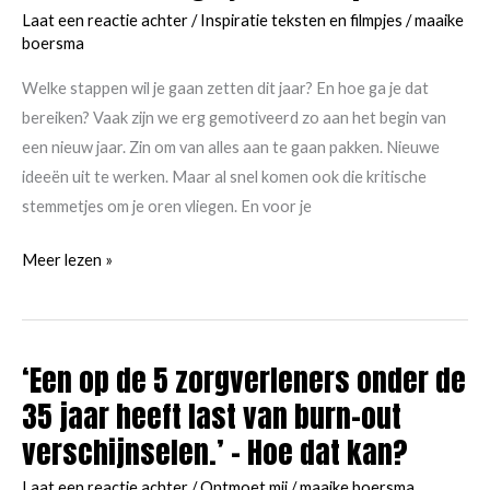
het
Laat een reactie achter
/
Inspiratie teksten en filmpjes
/
maaike
een
boersma
stapje
Welke stappen wil je gaan zetten dit jaar? En hoe ga je dat
terug
bereiken? Vaak zijn we erg gemotiveerd zo aan het begin van
is.
een nieuw jaar. Zin om van alles aan te gaan pakken. Nieuwe
ideeën uit te werken. Maar al snel komen ook die kritische
stemmetjes om je oren vliegen. En voor je
Welke
Meer lezen »
stappen
ga
jij
‘Een op de 5 zorgverleners onder de
maken
35 jaar heeft last van burn-out
in
2020?
verschijnselen.’ – Hoe dat kan?
En
Laat een reactie achter
/
Ontmoet mij
/
maaike boersma