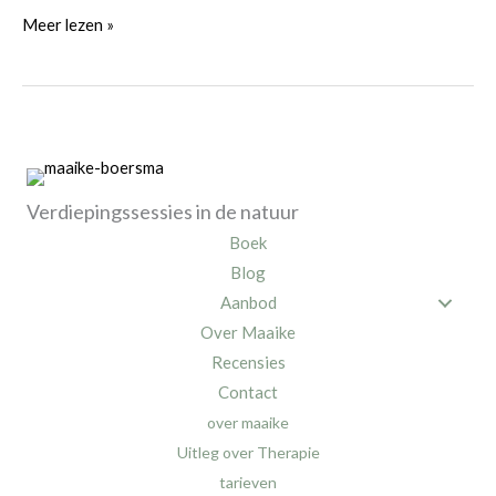
Mijn
Meer lezen »
fijne
werkplek
Verdiepingssessies in de natuur
Boek
Blog
Aanbod
Over Maaike
Recensies
Contact
over maaike
Uitleg over Therapie
tarieven