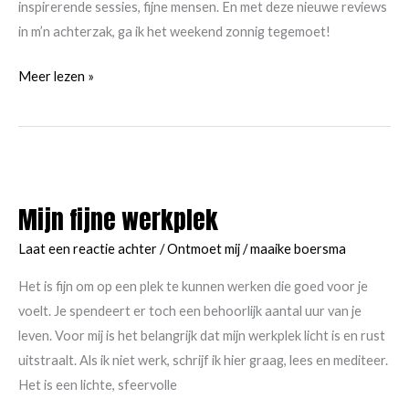
inspirerende sessies, fijne mensen. En met deze nieuwe reviews
om?
in m’n achterzak, ga ik het weekend zonnig tegemoet!
Zonnig
Meer lezen »
weekend!
Mijn fijne werkplek
Laat een reactie achter
/
Ontmoet mij
/
maaike boersma
Het is fijn om op een plek te kunnen werken die goed voor je
voelt. Je spendeert er toch een behoorlijk aantal uur van je
leven. Voor mij is het belangrijk dat mijn werkplek licht is en rust
uitstraalt. Als ik niet werk, schrijf ik hier graag, lees en mediteer.
Het is een lichte, sfeervolle