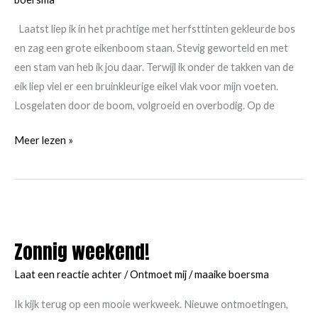
Laatst liep ik in het prachtige met herfsttinten gekleurde bos
en zag een grote eikenboom staan. Stevig geworteld en met
een stam van heb ik jou daar. Terwijl ik onder de takken van de
eik liep viel er een bruinkleurige eikel vlak voor mijn voeten.
Losgelaten door de boom, volgroeid en overbodig. Op de
Wat
Meer lezen »
een
eikel!
Hoe
ga
ik
Zonnig weekend!
daar
nou
Laat een reactie achter
/
Ontmoet mij
/
maaike boersma
weer
Ik kijk terug op een mooie werkweek. Nieuwe ontmoetingen,
mee