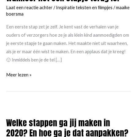
Laat een reactie achter
/
Inspiratie teksten en filmpjes
/
maaike
boersma
Een eerste stap zet je zelf. Je kent vast de verhalen van je
ouders of verzorgers hoe ze je als klein kind aanmoedigden om
je eerste stapje te gaan maken. Het maakte niet uit waarheen,
als je er maar één wist te maken. En een applaus dat je kreeg!
🙂 Inmiddels ben je de tel […]
Een
Meer lezen »
eerste
stap
zet
je
zelf.
Welke stappen ga jij maken in
Ook
2020? En hoe ga je dat aanpakken?
wanneer