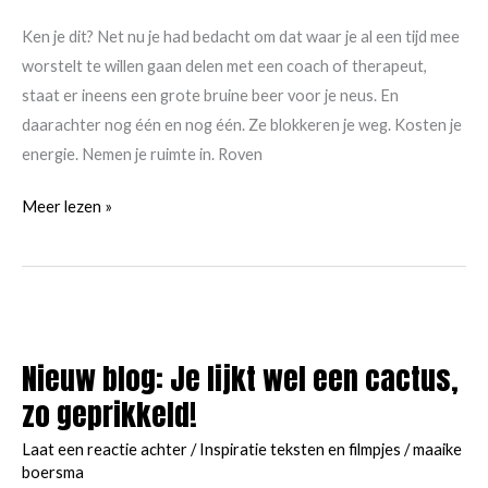
jaar
Ken je dit? Net nu je had bedacht om dat waar je al een tijd mee
heeft
worstelt te willen gaan delen met een coach of therapeut,
last
staat er ineens een grote bruine beer voor je neus. En
van
daarachter nog één en nog één. Ze blokkeren je weg. Kosten je
burn-
energie. Nemen je ruimte in. Roven
out
verschijnselen.’
Daar
Meer lezen »
–
is
Hoe
weer
dat
een
kan?
beer
op
Nieuw blog: Je lijkt wel een cactus,
de
zo geprikkeld!
weg…
Laat een reactie achter
/
Inspiratie teksten en filmpjes
/
maaike
boersma