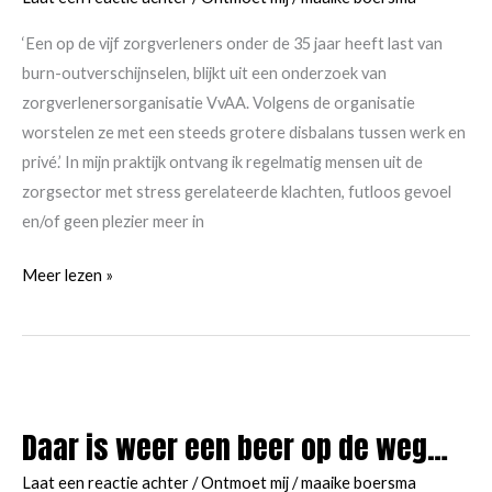
hoe
ga
‘Een op de vijf zorgverleners onder de 35 jaar heeft last van
je
burn-outverschijnselen, blijkt uit een onderzoek van
dat
zorgverlenersorganisatie VvAA. Volgens de organisatie
aanpakken?
worstelen ze met een steeds grotere disbalans tussen werk en
privé.’ In mijn praktijk ontvang ik regelmatig mensen uit de
zorgsector met stress gerelateerde klachten, futloos gevoel
en/of geen plezier meer in
‘Een
Meer lezen »
op
de
5
zorgverleners
onder
Daar is weer een beer op de weg…
de
35
Laat een reactie achter
/
Ontmoet mij
/
maaike boersma