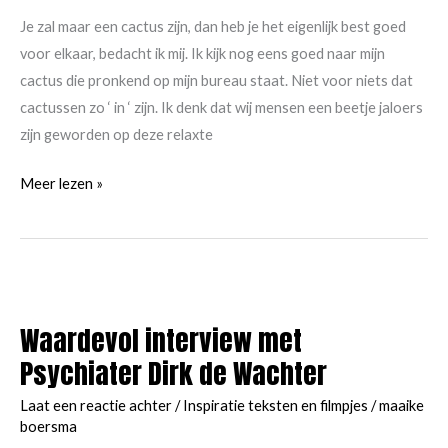
Je zal maar een cactus zijn, dan heb je het eigenlijk best goed
voor elkaar, bedacht ik mij. Ik kijk nog eens goed naar mijn
cactus die pronkend op mijn bureau staat. Niet voor niets dat
cactussen zo ‘ in ‘ zijn. Ik denk dat wij mensen een beetje jaloers
zijn geworden op deze relaxte
Nieuw
Meer lezen »
blog:
Je
lijkt
wel
een
Waardevol interview met
cactus,
Psychiater Dirk de Wachter
zo
geprikkeld!
Laat een reactie achter
/
Inspiratie teksten en filmpjes
/
maaike
boersma