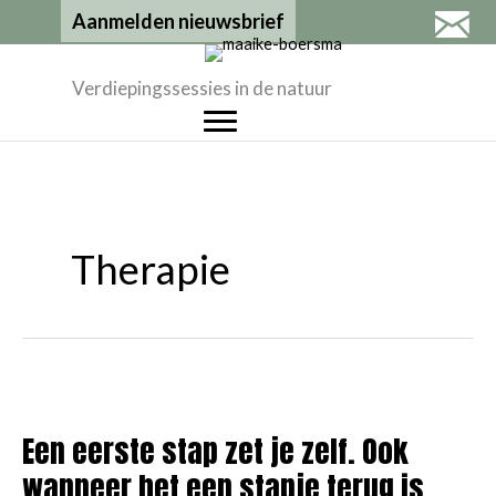
Ga
Aanmelden nieuwsbrief
naar
de
Verdiepingssessies in de natuur
inhoud
Therapie
Een eerste stap zet je zelf. Ook
wanneer het een stapje terug is.