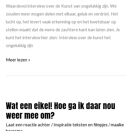
Waardevol interview over de Kunst van ongelukkig zijn. We
zouden meer mogen delen met elkaar, geluk en verdriet. Het
lucht op, het levert vaak erkenning op en het kwetsbaar op
stellen maakt dat de mens de zachtere kant kan laten zien. Je
kunt het interview hier zien: Interview over de kunst het
ongelukkig zijn
Waardevol
Meer lezen »
interview
met
Psychiater
Dirk
de
Wat een eikel! Hoe ga ik daar nou
Wachter
weer mee om?
Laat een reactie achter
/
Inspiratie teksten en filmpjes
/
maaike
boersma