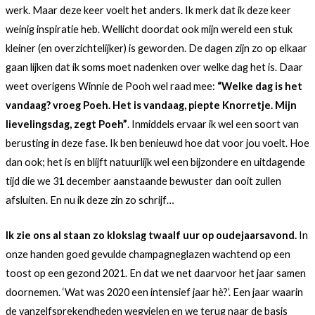
werk. Maar deze keer voelt het anders. Ik merk dat ik deze keer
weinig inspiratie heb. Wellicht doordat ook mijn wereld een stuk
kleiner (en overzichtelijker) is geworden. De dagen zijn zo op elkaar
gaan lijken dat ik soms moet nadenken over welke dag het is. Daar
weet overigens Winnie de Pooh wel raad mee:
“Welke dag is het
vandaag? vroeg Poeh. Het is vandaag, piepte Knorretje. Mijn
lievelingsdag, zegt Poeh”
. Inmiddels ervaar ik wel een soort van
berusting in deze fase. Ik ben benieuwd hoe dat voor jou voelt. Hoe
dan ook; het is en blijft natuurlijk wel een bijzondere en uitdagende
tijd die we 31 december aanstaande bewuster dan ooit zullen
afsluiten. En nu ik deze zin zo schrijf…
Ik zie ons al staan zo klokslag twaalf uur op oudejaarsavond.
In
onze handen goed gevulde champagneglazen wachtend op een
toost op een gezond 2021. En dat we net daarvoor het jaar samen
doornemen. ‘Wat was 2020 een intensief jaar hè?’. Een jaar waarin
de vanzelfsprekendheden wegvielen en we terug naar de basis