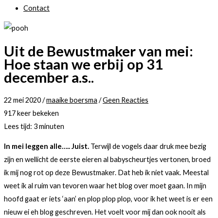
Contact
Uit de Bewustmaker van mei:
Hoe staan we erbij op 31
december a.s..
22 mei 2020
/
maaike boersma
/
Geen Reacties
917 keer bekeken
Lees tijd:
3
minuten
In mei leggen alle….. Juist.
Terwijl de vogels daar druk mee bezig
zijn en wellicht de eerste eieren al babyscheurtjes vertonen, broed
ik mij nog rot op deze Bewustmaker. Dat heb ik niet vaak. Meestal
weet ik al ruim van tevoren waar het blog over moet gaan. In mijn
hoofd gaat er iets ‘aan’ en plop plop plop, voor ik het weet is er een
nieuw ei eh blog geschreven. Het voelt voor mij dan ook nooit als