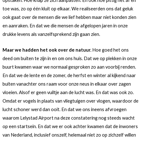
opstaken. Hoe knap ze zich aanpasten. En ook hoe pittig het af en
toe was, zo op één kluit op elkaar. We realiseerden ons dat geluk
ook gaat over de mensen die we lief hebben maar niet konden zien
en aanraken. En dat we die mensen de afgelopen jaren in onze
drukke levens als vanzelfsprekend zijn gaan zien.
Maar we hadden het ook over de natuur.
Hoe goed het ons
deed om buiten te zijn in en om ons huis. Dat we op plekken in onze
buurt kwamen waar we normaal gesproken zo aan voorbij renden.
En dat we de lente en de zomer, de herfst en winter al kijkend naar
buiten vanachter ons raam voor onze neus in elkaar over zagen
vloeien. Alsof er geen vuiltje aan de lucht was. En dat was ook zo.
Omdat er vogels in plaats van vliegtuigen over vlogen, waardoor de
lucht schoner werd dan ooit. En dat we ons ineens afvroegen
waarom Lelystad Airport na deze constatering nog steeds wacht
op een startsein. En dat we er ook achter kwamen dat de inwoners
van Nederland, inclusief onszelf, helemaal niet zo op zichzelf willen