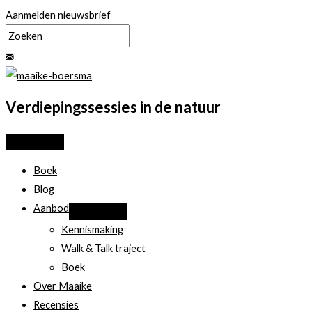
Ga
Aanmelden nieuwsbrief
naar
de
inhoud
Verdiepingssessies in de natuur
Boek
Blog
Aanbod
Kennismaking
Walk & Talk traject
Boek
Over Maaike
Recensies