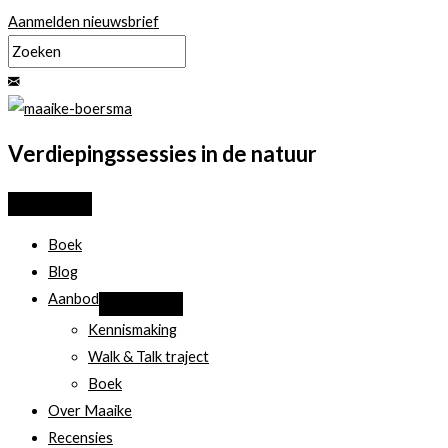
Ga
Aanmelden nieuwsbrief
naar
de
inhoud
Verdiepingssessies in de natuur
Boek
Blog
Aanbod
Kennismaking
Walk & Talk traject
Boek
Over Maaike
Recensies