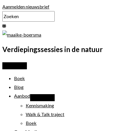
Ga
Aanmelden nieuwsbrief
naar
de
inhoud
Verdiepingssessies in de natuur
Boek
Blog
Aanbod
Kennismaking
Walk & Talk traject
Boek