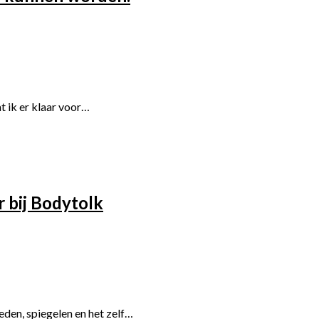
t ik er klaar voor…
 bij Bodytolk
eden, spiegelen en het zelf…