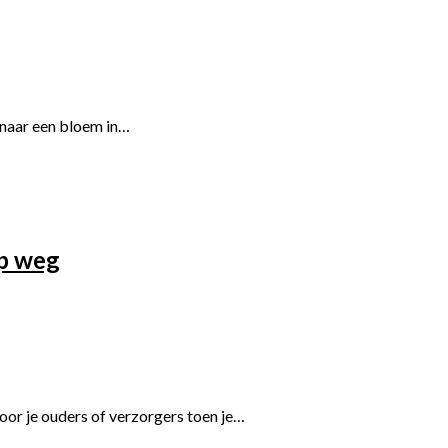
s naar een bloem in…
op weg
door je ouders of verzorgers toen je…